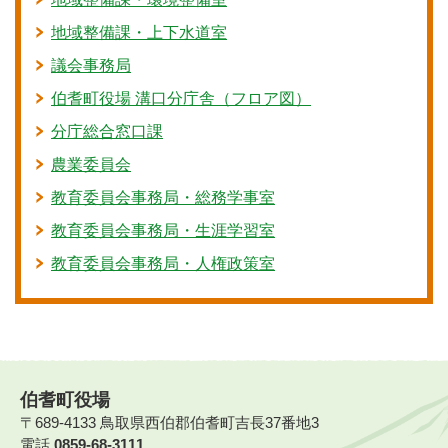
地域整備課・上下水道室
議会事務局
伯耆町役場 溝口分庁舎（フロア図）
分庁総合窓口課
農業委員会
教育委員会事務局・総務学事室
教育委員会事務局・生涯学習室
教育委員会事務局・人権政策室
伯耆町役場
〒689-4133 鳥取県西伯郡伯耆町吉長37番地3
電話
0859-68-3111