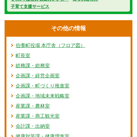
子育て支援サービス
その他の情報
伯耆町役場 本庁舎（フロア図）
町長室
総務課・総務室
企画課・経営企画室
企画課・町づくり推進室
企画課・地域未来戦略室
産業課・農林室
産業課・商工観光室
会計課・出納室
健康対策課・健康増進室