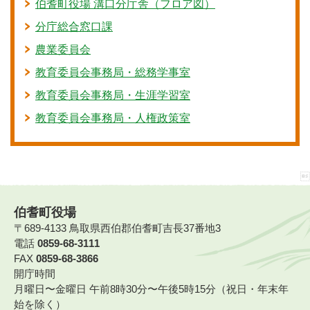
伯耆町役場 溝口分庁舎（フロア図）
分庁総合窓口課
農業委員会
教育委員会事務局・総務学事室
教育委員会事務局・生涯学習室
教育委員会事務局・人権政策室
伯耆町役場
〒689-4133 鳥取県西伯郡伯耆町吉長37番地3
電話
0859-68-3111
FAX
0859-68-3866
開庁時間
月曜日〜金曜日 午前8時30分〜午後5時15分（祝日・年末年
始を除く）