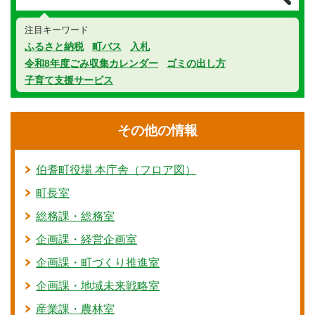
注目キーワード
ふるさと納税
町バス
入札
令和8年度ごみ収集カレンダー
ゴミの出し方
子育て支援サービス
その他の情報
伯耆町役場 本庁舎（フロア図）
町長室
総務課・総務室
企画課・経営企画室
企画課・町づくり推進室
企画課・地域未来戦略室
産業課・農林室