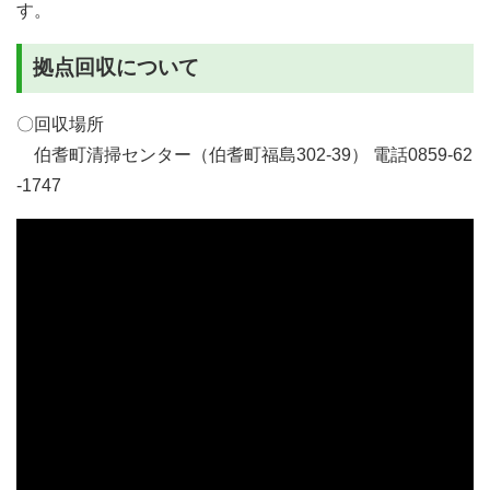
す。
拠点回収について
〇回収場所
伯耆町清掃センター（伯耆町福島302-39） 電話0859-62
-1747