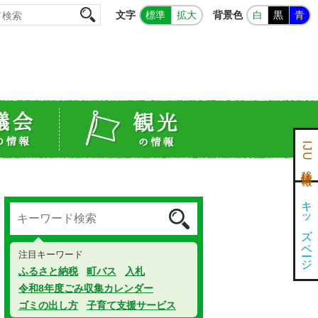
文字
背景色
標準
拡大
白
黒
青
IJU移住情報
キッズページ
注目キーワード
ふるさと納税
町バス
入札
令和8年度ごみ収集カレンダー
ゴミの出し方
子育て支援サービス