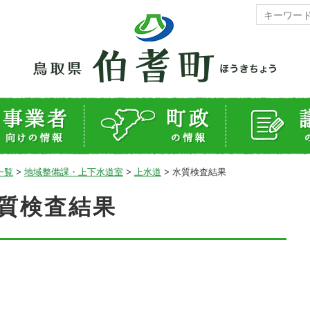
一覧
>
地域整備課・上下水道室
>
上水道
>
水質検査結果
質検査結果