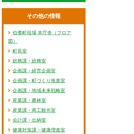
その他の情報
伯耆町役場 本庁舎（フロア
図）
町長室
総務課・総務室
企画課・経営企画室
企画課・町づくり推進室
企画課・地域未来戦略室
産業課・農林室
産業課・商工観光室
会計課・出納室
健康対策課・健康増進室