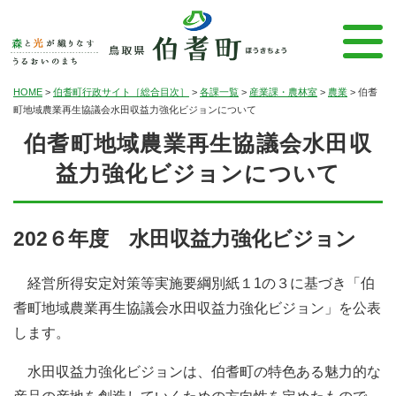
HOME
>
伯耆町行政サイト［総合目次］
>
各課一覧
>
産業課・農林室
>
農業
>
伯耆
町地域農業再生協議会水田収益力強化ビジョンについて
伯耆町地域農業再生協議会水田収
益力強化ビジョンについて
202６年度 水田収益力強化ビジョン
経営所得安定対策等実施要綱別紙１1の３に基づき「伯
耆町地域農業再生協議会水田収益力強化ビジョン」を公表
します。
水田収益力強化ビジョンは、伯耆町の特色ある魅力的な