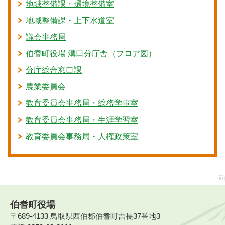
地域整備課・環境整備室
地域整備課・上下水道室
議会事務局
伯耆町役場 溝口分庁舎（フロア図）
分庁総合窓口課
農業委員会
教育委員会事務局・総務学事室
教育委員会事務局・生涯学習室
教育委員会事務局・人権政策室
伯耆町役場
〒689-4133 鳥取県西伯郡伯耆町吉長37番地3