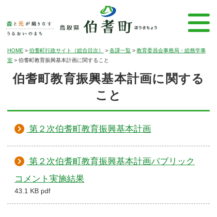
HOME
>
伯耆町行政サイト［総合目次］
>
各課一覧
>
教育委員会事務局・総務学事
室
>
伯耆町教育振興基本計画に関すること
伯耆町教育振興基本計画に関する
こと
第２次伯耆町教育振興基本計画
第２次伯耆町教育振興基本計画パブリック
コメント実施結果
43.1 KB pdf