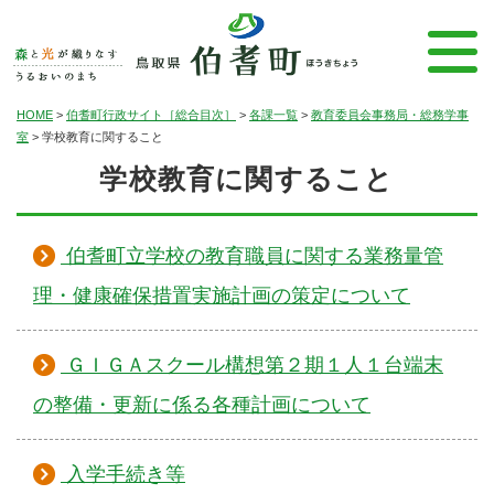
HOME
>
伯耆町行政サイト［総合目次］
>
各課一覧
>
教育委員会事務局・総務学事
室
>
学校教育に関すること
学校教育に関すること
伯耆町立学校の教育職員に関する業務量管
理・健康確保措置実施計画の策定について
ＧＩＧＡスクール構想第２期１人１台端末
の整備・更新に係る各種計画について
入学手続き等