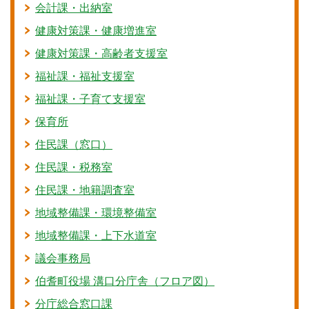
会計課・出納室
健康対策課・健康増進室
健康対策課・高齢者支援室
福祉課・福祉支援室
福祉課・子育て支援室
保育所
住民課（窓口）
住民課・税務室
住民課・地籍調査室
地域整備課・環境整備室
地域整備課・上下水道室
議会事務局
伯耆町役場 溝口分庁舎（フロア図）
分庁総合窓口課