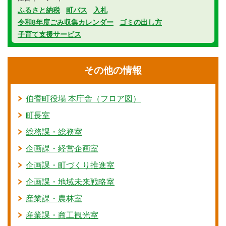
ふるさと納税
町バス
入札
令和8年度ごみ収集カレンダー
ゴミの出し方
子育て支援サービス
その他の情報
伯耆町役場 本庁舎（フロア図）
町長室
総務課・総務室
企画課・経営企画室
企画課・町づくり推進室
企画課・地域未来戦略室
産業課・農林室
産業課・商工観光室