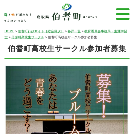
HOME
>
伯耆町行政サイト［総合目次］
>
各課一覧
>
教育委員会事務局・生涯学習
室
>
伯耆町高校生サークル
>
伯耆町高校生サークル参加者募集
伯耆町高校生サークル参加者募集