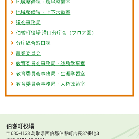
地域整備課・環境整備室
地域整備課・上下水道室
議会事務局
伯耆町役場 溝口分庁舎（フロア図）
分庁総合窓口課
農業委員会
教育委員会事務局・総務学事室
教育委員会事務局・生涯学習室
教育委員会事務局・人権政策室
伯耆町役場
〒689-4133 鳥取県西伯郡伯耆町吉長37番地3