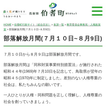
HOME
>
伯耆町行政サイト［総合目次］
>
各課一覧
>
教育委員会事務局・人権政策
室
>
部落解放月間(７月１０日~８月9日)
部落解放月間(７月１０日~８月9日)
７月１０日から８月９日は部落解放月間です。
部落解放月間は「同和対策事業特別措置法」が施行された
昭和４４年(1969)年７月10日を記念して、鳥取県が翌年の
昭和４５(1970)年に制定しました。差別のない人権尊重の
社会は、私たちみんなの願いです。
一人ひとりが人権・同和問題を正しく理解し、人権尊重の
社会を創っていきましょう。