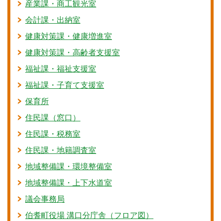
産業課・商工観光室
会計課・出納室
健康対策課・健康増進室
健康対策課・高齢者支援室
福祉課・福祉支援室
福祉課・子育て支援室
保育所
住民課（窓口）
住民課・税務室
住民課・地籍調査室
地域整備課・環境整備室
地域整備課・上下水道室
議会事務局
伯耆町役場 溝口分庁舎（フロア図）