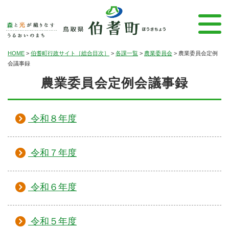
HOME
>
伯耆町行政サイト［総合目次］
>
各課一覧
>
農業委員会
>
農業委員会定例
会議事録
農業委員会定例会議事録
令和８年度
令和７年度
令和６年度
令和５年度