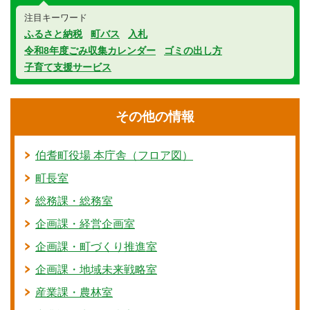
注目キーワード
ふるさと納税
町バス
入札
令和8年度ごみ収集カレンダー
ゴミの出し方
子育て支援サービス
その他の情報
伯耆町役場 本庁舎（フロア図）
町長室
総務課・総務室
企画課・経営企画室
企画課・町づくり推進室
企画課・地域未来戦略室
産業課・農林室