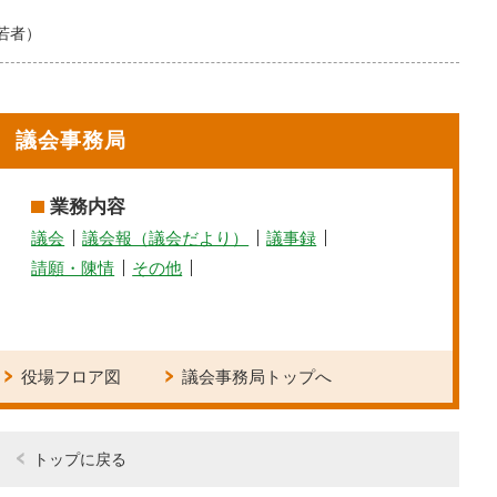
若者）
議会事務局
業務内容
議会
議会報（議会だより）
議事録
請願・陳情
その他
役場フロア図
議会事務局トップへ
トップに戻る