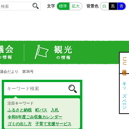
文字
背景色
標準
拡大
白
黒
青
IJU移住情報
議会だより 第36号
キッズページ
注目キーワード
ふるさと納税
町バス
入札
令和8年度ごみ収集カレンダー
ゴミの出し方
子育て支援サービス