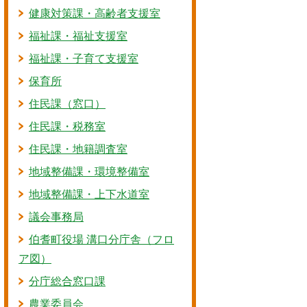
健康対策課・高齢者支援室
福祉課・福祉支援室
福祉課・子育て支援室
保育所
住民課（窓口）
住民課・税務室
住民課・地籍調査室
地域整備課・環境整備室
地域整備課・上下水道室
議会事務局
伯耆町役場 溝口分庁舎（フロ
ア図）
分庁総合窓口課
農業委員会