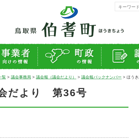
一覧
>
議会事務局
>
議会報（議会だより）
>
議会報バックナンバー
>
ほうき
会だより 第36号