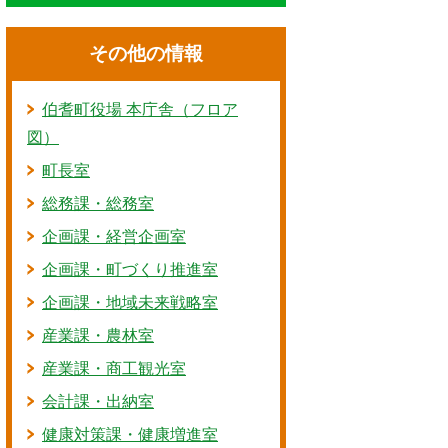
その他の情報
伯耆町役場 本庁舎（フロア
図）
町長室
総務課・総務室
企画課・経営企画室
企画課・町づくり推進室
企画課・地域未来戦略室
産業課・農林室
産業課・商工観光室
会計課・出納室
健康対策課・健康増進室