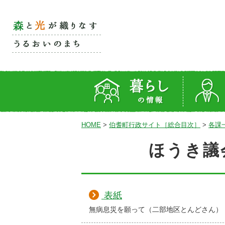
HOME
>
伯耆町行政サイト［総合目次］
>
各課
ほうき議
表紙
無病息災を願って（二部地区とんどさん）