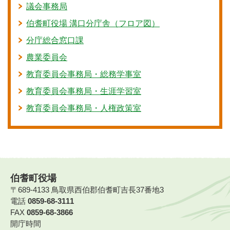
議会事務局
伯耆町役場 溝口分庁舎（フロア図）
分庁総合窓口課
農業委員会
教育委員会事務局・総務学事室
教育委員会事務局・生涯学習室
教育委員会事務局・人権政策室
伯耆町役場
〒689-4133 鳥取県西伯郡伯耆町吉長37番地3
電話
0859-68-3111
FAX
0859-68-3866
開庁時間