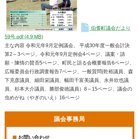
伯耆町議会だより
59号.pdf
(4.9 MB)
主な内容 令和元年9月定例議会。 平成30年度一般会計決
算2～3ページ、令和元年9月定例会4ページ、議案・請
願・陳情の賛否5ページ、町民と語る会概要報告6ページ、
広報委員会行政調査報告7ページ、一般質問(乾裕議員、森
下克彦議員、細田栄議員、幅田千富美議員、永井欣也議
員、杉本大介議員、勝部俊徳議員）8～15ページ、議会の
虫めがね（やぎのいえ）16ページ
議会事務局
お問い合わせ