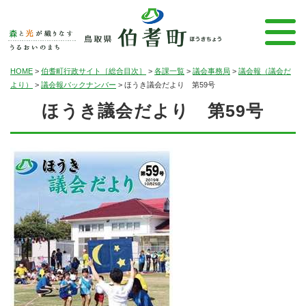
HOME
>
伯耆町行政サイト［総合目次］
>
各課一覧
>
議会事務局
>
議会報（議会だ
より）
>
議会報バックナンバー
>
ほうき議会だより 第59号
ほうき議会だより 第59号