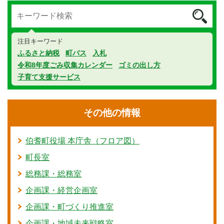
注目キーワード
ふるさと納税
町バス
入札
令和8年度ごみ収集カレンダー
ゴミの出し方
子育て支援サービス
その他の情報
伯耆町役場 本庁舎（フロア図）
町長室
総務課・総務室
企画課・経営企画室
企画課・町づくり推進室
企画課・地域未来戦略室