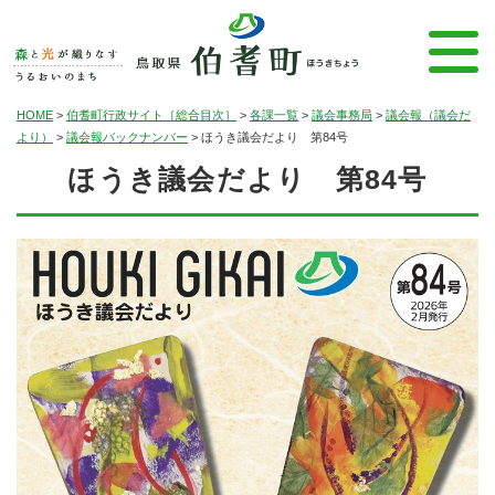
HOME
>
伯耆町行政サイト［総合目次］
>
各課一覧
>
議会事務局
>
議会報（議会だ
より）
>
議会報バックナンバー
>
ほうき議会だより 第84号
ほうき議会だより 第84号