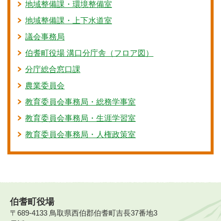
地域整備課・環境整備室
地域整備課・上下水道室
議会事務局
伯耆町役場 溝口分庁舎（フロア図）
分庁総合窓口課
農業委員会
教育委員会事務局・総務学事室
教育委員会事務局・生涯学習室
教育委員会事務局・人権政策室
伯耆町役場
〒689-4133 鳥取県西伯郡伯耆町吉長37番地3