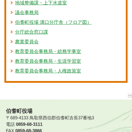
地域整備課・上下水道室
議会事務局
伯耆町役場 溝口分庁舎（フロア図）
分庁総合窓口課
農業委員会
教育委員会事務局・総務学事室
教育委員会事務局・生涯学習室
教育委員会事務局・人権政策室
伯耆町役場
〒689-4133 鳥取県西伯郡伯耆町吉長37番地3
電話
0859-68-3111
FAX
0859-68-3866