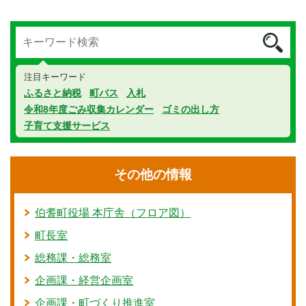
注目キーワード
ふるさと納税
町バス
入札
令和8年度ごみ収集カレンダー
ゴミの出し方
子育て支援サービス
その他の情報
伯耆町役場 本庁舎（フロア図）
町長室
総務課・総務室
企画課・経営企画室
企画課・町づくり推進室