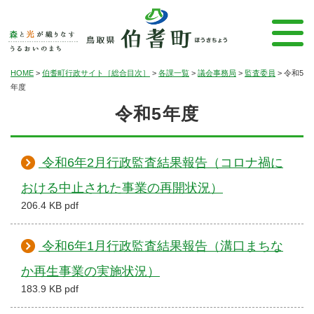
HOME
>
伯耆町行政サイト［総合目次］
>
各課一覧
>
議会事務局
>
監査委員
>
令和5
年度
令和5年度
令和6年2月行政監査結果報告（コロナ禍に
おける中止された事業の再開状況）
206.4 KB pdf
令和6年1月行政監査結果報告（溝口まちな
か再生事業の実施状況）
183.9 KB pdf