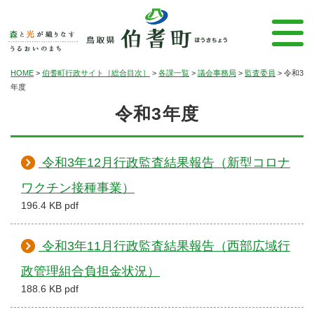
HOME
>
伯耆町行政サイト［総合目次］
>
各課一覧
>
議会事務局
>
監査委員
>
令和3
年度
令和3年度
令和3年12月行政監査結果報告（新型コロナ
ワクチン接種事業）
196.4 KB pdf
令和3年11月行政監査結果報告（西部広域行
政管理組合負担金状況）
188.6 KB pdf