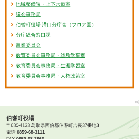
地域整備課・上下水道室
議会事務局
伯耆町役場 溝口分庁舎（フロア図）
分庁総合窓口課
農業委員会
教育委員会事務局・総務学事室
教育委員会事務局・生涯学習室
教育委員会事務局・人権政策室
伯耆町役場
〒689-4133 鳥取県西伯郡伯耆町吉長37番地3
電話
0859-68-3111
FAX
0859-68-3866