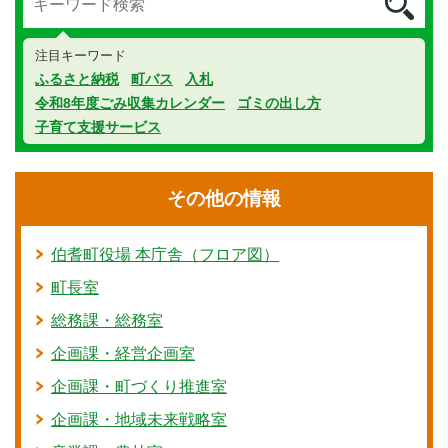
注目キーワード
ふるさと納税
町バス
入札
令和8年度ごみ収集カレンダー
ゴミの出し方
子育て支援サービス
その他の情報
伯耆町役場 本庁舎（フロア図）
町長室
総務課・総務室
企画課・経営企画室
企画課・町づくり推進室
企画課・地域未来戦略室