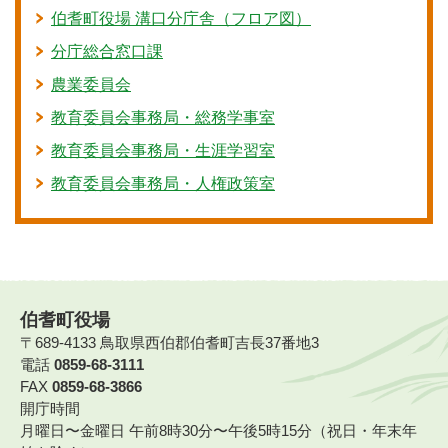
伯耆町役場 溝口分庁舎（フロア図）
分庁総合窓口課
農業委員会
教育委員会事務局・総務学事室
教育委員会事務局・生涯学習室
教育委員会事務局・人権政策室
伯耆町役場
〒689-4133 鳥取県西伯郡伯耆町吉長37番地3
電話
0859-68-3111
FAX
0859-68-3866
開庁時間
月曜日〜金曜日 午前8時30分〜午後5時15分（祝日・年末年