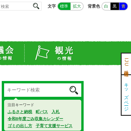
文字
背景色
標準
拡大
白
黒
青
IJU移住情報
キッズページ
注目キーワード
ふるさと納税
町バス
入札
令和8年度ごみ収集カレンダー
ゴミの出し方
子育て支援サービス