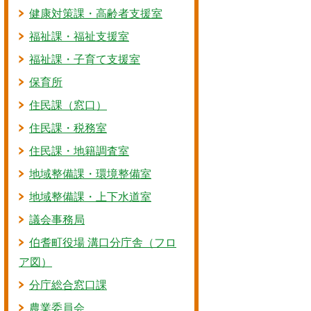
健康対策課・高齢者支援室
福祉課・福祉支援室
福祉課・子育て支援室
保育所
住民課（窓口）
住民課・税務室
住民課・地籍調査室
地域整備課・環境整備室
地域整備課・上下水道室
議会事務局
伯耆町役場 溝口分庁舎（フロ
ア図）
分庁総合窓口課
農業委員会