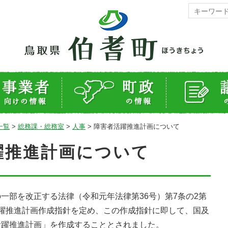
一覧
>
総務課・総務室
>
人事
>
障害者活躍推進計画について
躍推進計画について
部を改正する法律（令和元年法律第36号）第7条の2第
躍推進計画作成指針を定め、この作成指針に即して、国及
活躍推進計画」を作成することとされました。