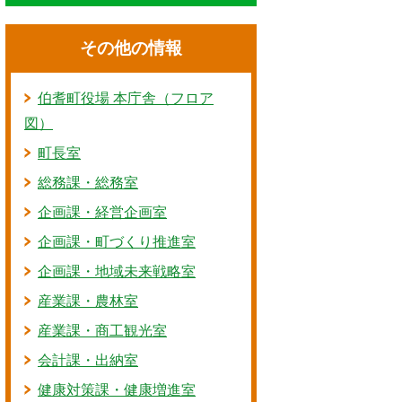
その他の情報
伯耆町役場 本庁舎（フロア
図）
町長室
総務課・総務室
企画課・経営企画室
企画課・町づくり推進室
企画課・地域未来戦略室
産業課・農林室
産業課・商工観光室
会計課・出納室
健康対策課・健康増進室