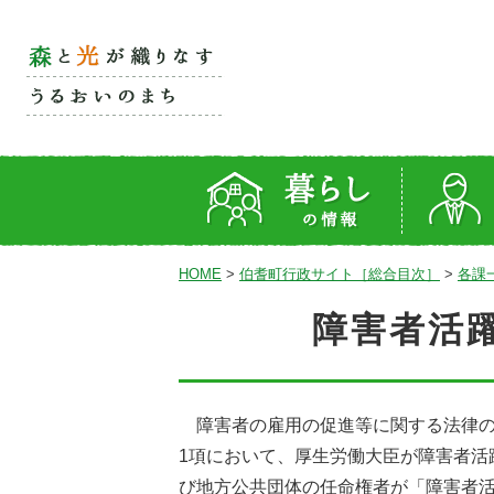
HOME
>
伯耆町行政サイト［総合目次］
>
各課
障害者活
障害者の雇用の促進等に関する法律の一
1項において、厚生労働大臣が障害者活
び地方公共団体の任命権者が「障害者