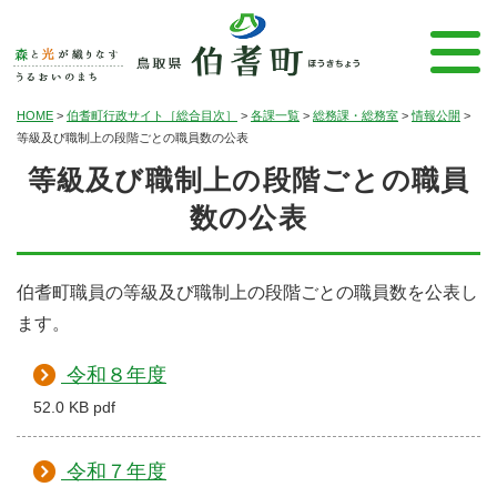
HOME
>
伯耆町行政サイト［総合目次］
>
各課一覧
>
総務課・総務室
>
情報公開
>
等級及び職制上の段階ごとの職員数の公表
等級及び職制上の段階ごとの職員
数の公表
伯耆町職員の等級及び職制上の段階ごとの職員数を公表し
ます。
令和８年度
52.0 KB pdf
令和７年度