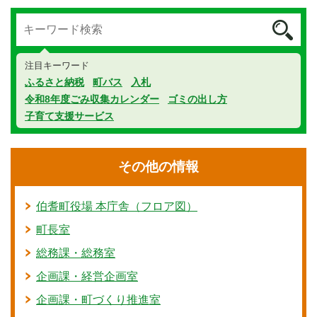
注目キーワード
ふるさと納税
町バス
入札
令和8年度ごみ収集カレンダー
ゴミの出し方
子育て支援サービス
その他の情報
伯耆町役場 本庁舎（フロア図）
町長室
総務課・総務室
企画課・経営企画室
企画課・町づくり推進室