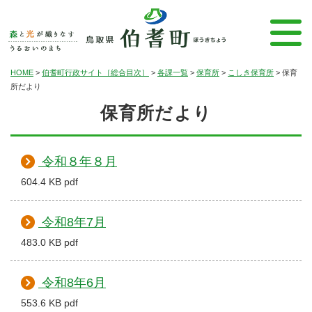
HOME
>
伯耆町行政サイト［総合目次］
>
各課一覧
>
保育所
>
こしき保育所
>
保育
所だより
保育所だより
令和８年８月
604.4 KB pdf
令和8年7月
483.0 KB pdf
令和8年6月
553.6 KB pdf