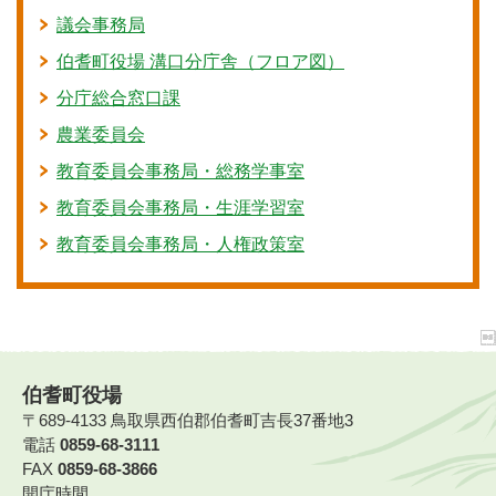
議会事務局
伯耆町役場 溝口分庁舎（フロア図）
分庁総合窓口課
農業委員会
教育委員会事務局・総務学事室
教育委員会事務局・生涯学習室
教育委員会事務局・人権政策室
伯耆町役場
〒689-4133 鳥取県西伯郡伯耆町吉長37番地3
電話
0859-68-3111
FAX
0859-68-3866
開庁時間