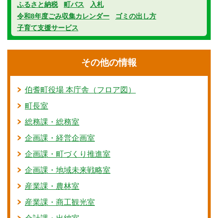
ふるさと納税
町バス
入札
令和8年度ごみ収集カレンダー
ゴミの出し方
子育て支援サービス
その他の情報
伯耆町役場 本庁舎（フロア図）
町長室
総務課・総務室
企画課・経営企画室
企画課・町づくり推進室
企画課・地域未来戦略室
産業課・農林室
産業課・商工観光室