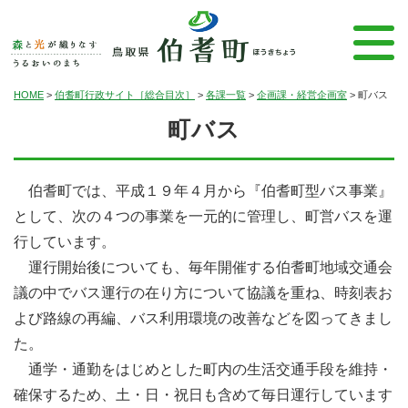
HOME
>
伯耆町行政サイト［総合目次］
>
各課一覧
>
企画課・経営企画室
>
町バス
町バス
伯耆町では、平成１９年４月から『伯耆町型バス事業』
として、次の４つの事業を一元的に管理し、町営バスを運
行しています。
運行開始後についても、毎年開催する伯耆町地域交通会
議の中でバス運行の在り方について協議を重ね、時刻表お
よび路線の再編、バス利用環境の改善などを図ってきまし
た。
通学・通勤をはじめとした町内の生活交通手段を維持・
確保するため、土・日・祝日も含めて毎日運行しています