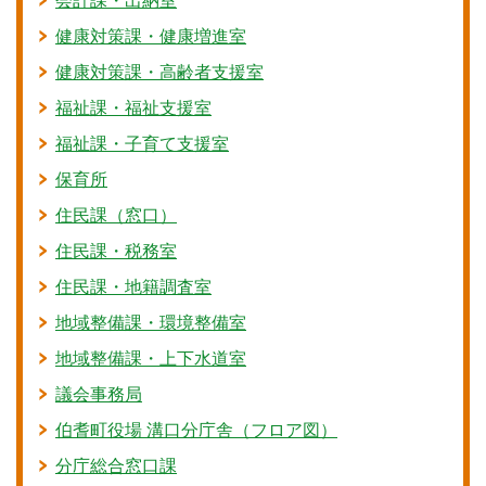
会計課・出納室
健康対策課・健康増進室
健康対策課・高齢者支援室
福祉課・福祉支援室
福祉課・子育て支援室
保育所
住民課（窓口）
住民課・税務室
住民課・地籍調査室
地域整備課・環境整備室
地域整備課・上下水道室
議会事務局
伯耆町役場 溝口分庁舎（フロア図）
分庁総合窓口課