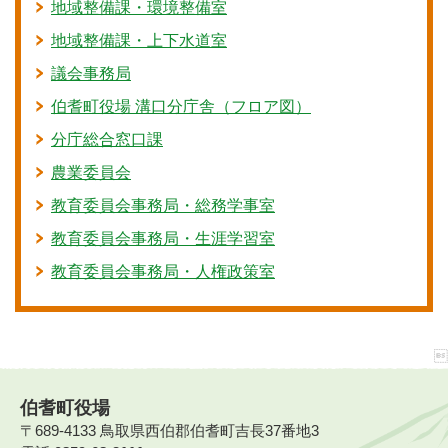
地域整備課・環境整備室
地域整備課・上下水道室
議会事務局
伯耆町役場 溝口分庁舎（フロア図）
分庁総合窓口課
農業委員会
教育委員会事務局・総務学事室
教育委員会事務局・生涯学習室
教育委員会事務局・人権政策室
伯耆町役場
〒689-4133 鳥取県西伯郡伯耆町吉長37番地3