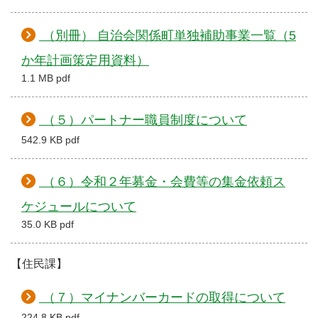
（別冊） 自治会関係町単独補助事業一覧（5
か年計画策定用資料）
1.1 MB pdf
（５）パートナー職員制度について
542.9 KB pdf
（６）令和２年募金・会費等の集金依頼ス
ケジュールについて
35.0 KB pdf
【住民課】
（７）マイナンバーカードの取得について
224.8 KB pdf