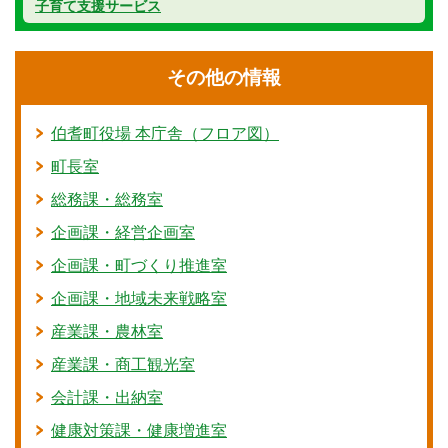
子育て支援サービス
その他の情報
伯耆町役場 本庁舎（フロア図）
町長室
総務課・総務室
企画課・経営企画室
企画課・町づくり推進室
企画課・地域未来戦略室
産業課・農林室
産業課・商工観光室
会計課・出納室
健康対策課・健康増進室