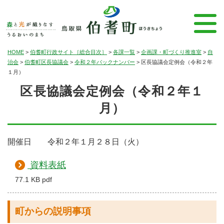
HOME
>
伯耆町行政サイト［総合目次］
>
各課一覧
>
企画課・町づくり推進室
>
自
治会
>
伯耆町区長協議会
>
令和２年バックナンバー
>
区長協議会定例会（令和２年
１月）
区長協議会定例会（令和２年１
月）
開催日 令和２年１月２８日（火）
資料表紙
77.1 KB pdf
町からの説明事項