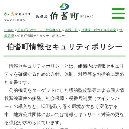
HOME
>
伯耆町行政サイト［総合目次］
>
各課一覧
>
企画課・町づくり推進室
>
情
報管理
>
伯耆町情報セキュリティポリシー
伯耆町情報セキュリティポリシー
情報セキュリティポリシーとは、組織内の情報セキュリ
ティを確保するための方針、体制、対策等を包括的に定め
た文書です。
公的機関をターゲットにした標的型攻撃等による個人情
報漏洩事件の多発、社会保障・税番号制度（マイナンバ
ー）の導入など、ICTを取り巻く環境が大きく変化する
中、地方公共団体においては情報セキュリティ対策の更な
る強化が求められています。