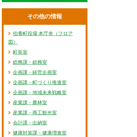
その他の情報
伯耆町役場 本庁舎（フロア
図）
町長室
総務課・総務室
企画課・経営企画室
企画課・町づくり推進室
企画課・地域未来戦略室
産業課・農林室
産業課・商工観光室
会計課・出納室
健康対策課・健康増進室