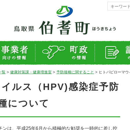
一覧
>
健康対策課・健康増進室
>
予防接種に関すること
>
ヒトパピローマウ
イルス（HPV)感染症予防
種について
チンは、
平成25年6月から積極的な勧奨を一時的に差し控