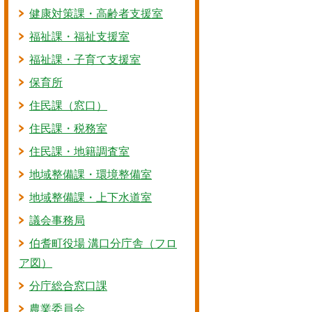
健康対策課・高齢者支援室
福祉課・福祉支援室
福祉課・子育て支援室
保育所
住民課（窓口）
住民課・税務室
住民課・地籍調査室
地域整備課・環境整備室
地域整備課・上下水道室
議会事務局
伯耆町役場 溝口分庁舎（フロ
ア図）
分庁総合窓口課
農業委員会