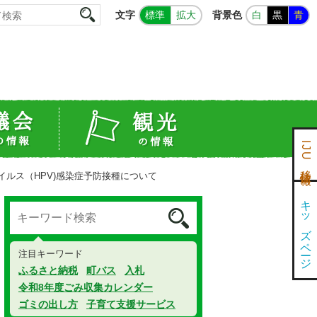
文字
背景色
標準
拡大
白
黒
青
IJU移住情報
イルス（HPV)感染症予防接種について
キッズページ
注目キーワード
ふるさと納税
町バス
入札
令和8年度ごみ収集カレンダー
ゴミの出し方
子育て支援サービス