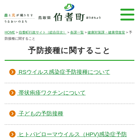
HOME
>
伯耆町行政サイト［総合目次］
>
各課一覧
>
健康対策課・健康増進室
>
予
防接種に関すること
予防接種に関すること
RSウイルス感染症予防接種について
帯状疱疹ワクチンについて
子どもの予防接種
ヒトパピローマウイルス（HPV)感染症予防