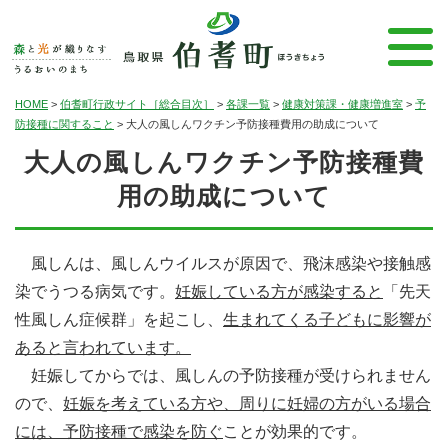
HOME
>
伯耆町行政サイト［総合目次］
>
各課一覧
>
健康対策課・健康増進室
>
予
防接種に関すること
>
大人の風しんワクチン予防接種費用の助成について
大人の風しんワクチン予防接種費
用の助成について
風しんは、風しんウイルスが原因で、飛沫感染や接触感
染でうつる病気です。
妊娠している方が感染すると
「先天
性風しん症候群」を起こし、
生まれてくる子どもに影響が
あると言われています。
妊娠してからでは、風しんの予防接種が受けられません
ので、
妊娠を考えている方や、周りに妊婦の方がいる場合
には、予防接種で感染を防ぐ
ことが効果的です。