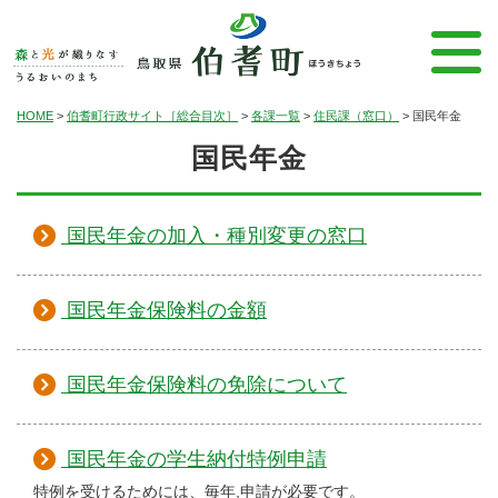
HOME
>
伯耆町行政サイト［総合目次］
>
各課一覧
>
住民課（窓口）
>
国民年金
国民年金
国民年金の加入・種別変更の窓口
国民年金保険料の金額
国民年金保険料の免除について
国民年金の学生納付特例申請
特例を受けるためには、毎年,申請が必要です。