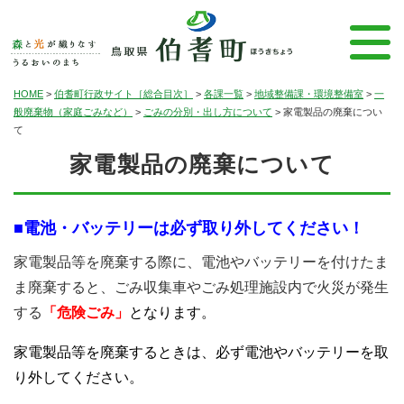
HOME
>
伯耆町行政サイト［総合目次］
>
各課一覧
>
地域整備課・環境整備室
>
一
般廃棄物（家庭ごみなど）
>
ごみの分別・出し方について
>
家電製品の廃棄につい
て
家電製品の廃棄について
■電池・バッテリーは必ず取り外してください！
家電製品等を廃棄する際に、電池やバッテリーを付けたま
ま廃棄すると、ごみ収集車やごみ処理施設内で火災が発生
する
「危険ごみ」
となります。
家電製品等を廃棄するときは、必ず電池やバッテリーを取
り外してください。