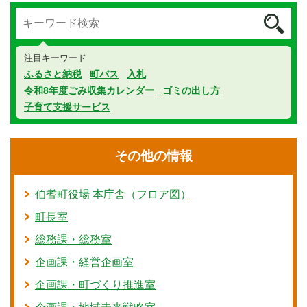
注目キーワード
ふるさと納税
町バス
入札
令和8年度ごみ収集カレンダー
ゴミの出し方
子育て支援サービス
その他の情報
伯耆町役場 本庁舎（フロア図）
町長室
総務課・総務室
企画課・経営企画室
企画課・町づくり推進室