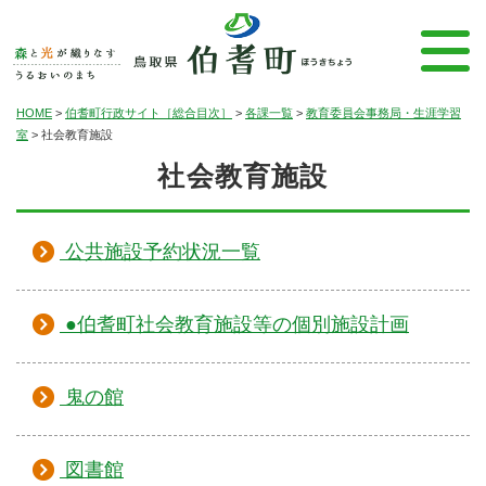
HOME
>
伯耆町行政サイト［総合目次］
>
各課一覧
>
教育委員会事務局・生涯学習
室
>
社会教育施設
社会教育施設
公共施設予約状況一覧
●伯耆町社会教育施設等の個別施設計画
鬼の館
図書館