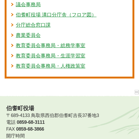
議会事務局
伯耆町役場 溝口分庁舎（フロア図）
分庁総合窓口課
農業委員会
教育委員会事務局・総務学事室
教育委員会事務局・生涯学習室
教育委員会事務局・人権政策室
伯耆町役場
〒689-4133 鳥取県西伯郡伯耆町吉長37番地3
電話
0859-68-3111
FAX
0859-68-3866
開庁時間