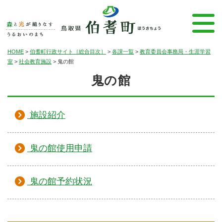
HOME
>
伯耆町行政サイト［総合目次］
>
各課一覧
>
教育委員会事務局・生涯学習
室
>
社会教育施設
>
鬼の館
鬼の館
施設紹介
鬼の館使用申請
鬼の館予約状況