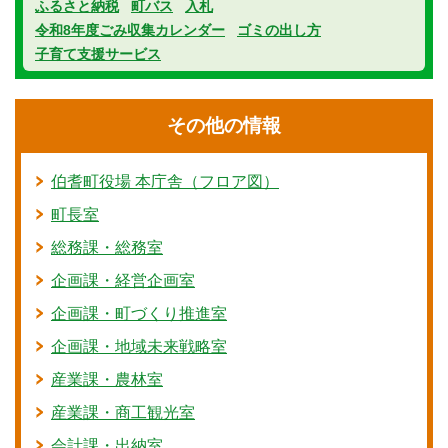
ふるさと納税
町バス
入札
令和8年度ごみ収集カレンダー
ゴミの出し方
子育て支援サービス
その他の情報
伯耆町役場 本庁舎（フロア図）
町長室
総務課・総務室
企画課・経営企画室
企画課・町づくり推進室
企画課・地域未来戦略室
産業課・農林室
産業課・商工観光室
会計課・出納室