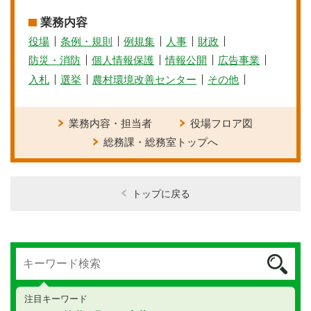
業務内容
役場
条例・規則
例規集
人事
財政
防災・消防
個人情報保護
情報公開
広告事業
入札
選挙
農村環境改善センター
その他
業務内容・担当者
役場フロア図
総務課・総務室トップへ
トップに戻る
注目キーワード