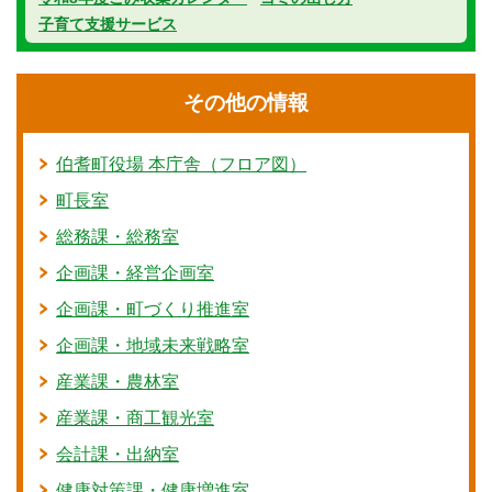
子育て支援サービス
その他の情報
伯耆町役場 本庁舎（フロア図）
町長室
総務課・総務室
企画課・経営企画室
企画課・町づくり推進室
企画課・地域未来戦略室
産業課・農林室
産業課・商工観光室
会計課・出納室
健康対策課・健康増進室