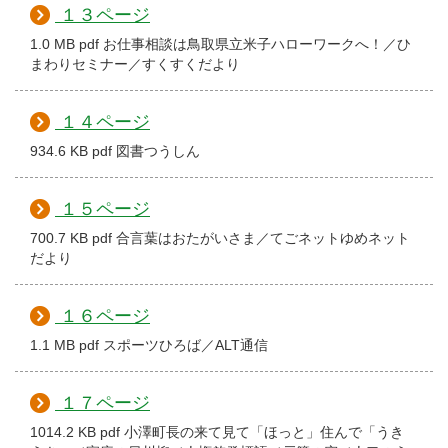
１３ページ
1.0 MB pdf お仕事相談は鳥取県立米子ハローワークへ！／ひ
まわりセミナー／すくすくだより
１４ページ
934.6 KB pdf 図書つうしん
１５ページ
700.7 KB pdf 合言葉はおたがいさま／てごネットゆめネット
だより
１６ページ
1.1 MB pdf スポーツひろば／ALT通信
１７ページ
1014.2 KB pdf 小澤町長の来て見て「ほっと」住んで「うき