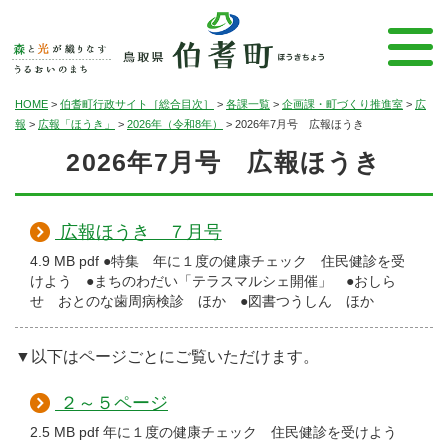
HOME
>
伯耆町行政サイト［総合目次］
>
各課一覧
>
企画課・町づくり推進室
>
広
報
>
広報「ほうき」
>
2026年（令和8年）
>
2026年7月号 広報ほうき
2026年7月号 広報ほうき
広報ほうき ７月号
4.9 MB pdf ●特集 年に１度の健康チェック 住民健診を受
けよう ●まちのわだい「テラスマルシェ開催」 ●おしら
せ おとのな歯周病検診 ほか ●図書つうしん ほか
▼以下はページごとにご覧いただけます。
２～５ページ
2.5 MB pdf 年に１度の健康チェック 住民健診を受けよう