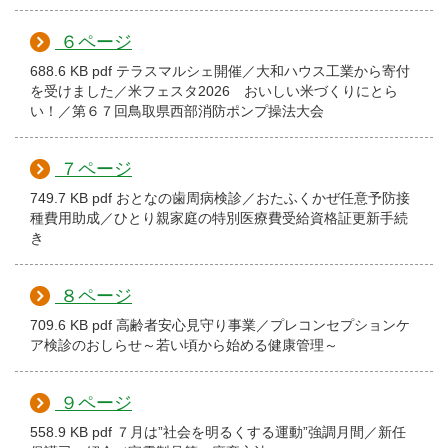
６ページ
688.6 KB pdf テラスマルシェ開催／大和ハウス工業から寄付
を受けました／米フェスタ2026 おいしい米づくりにとら
い！／第６７回鳥取県西部消防ポンプ操法大会
７ページ
749.7 KB pdf おとなの歯周病検診／おたふくかぜ任意予防接
種費用助成／ひとり親家庭の特別医療費受給資格証更新手続
き
８ページ
709.6 KB pdf 高齢者安心見守り事業／プレコンセプションケ
ア検診のおしらせ～若い頃から始める健康管理～
９ページ
558.9 KB pdf ７月は”社会を明るくする運動”強調月間／新任