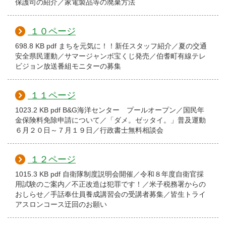
保護司の紹介／家電製品等の廃棄方法
１０ページ
698.8 KB pdf まちを元気に！！新任スタッフ紹介／夏の交通
安全県民運動／サマージャンボ宝くじ発売／伯耆町有線テレ
ビジョン放送番組モニターの募集
１１ページ
1023.2 KB pdf B&G海洋センター プールオープン／国民年
金保険料免除申請について／「ダメ。ゼッタイ。」普及運動
６月２０日～７月１９日／行政書士無料相談会
１２ページ
1015.3 KB pdf 自衛隊制度説明会開催／令和８年度自衛官採
用試験のご案内／不正改造は犯罪です！／米子税務署からの
おしらせ／手話奉仕員養成講習会の受講者募集／皆生トライ
アスロンコース迂回のお願い