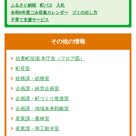
ふるさと納税
町バス
入札
令和8年度ごみ収集カレンダー
ゴミの出し方
子育て支援サービス
その他の情報
伯耆町役場 本庁舎（フロア図）
町長室
総務課・総務室
企画課・経営企画室
企画課・町づくり推進室
企画課・地域未来戦略室
産業課・農林室
産業課・商工観光室