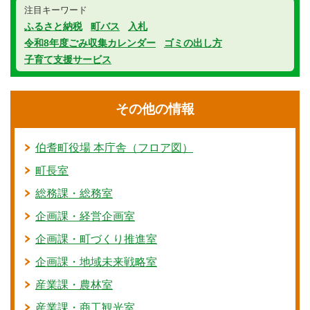
注目キーワード
ふるさと納税
町バス
入札
令和8年度ごみ収集カレンダー
ゴミの出し方
子育て支援サービス
その他の情報
伯耆町役場 本庁舎（フロア図）
町長室
総務課・総務室
企画課・経営企画室
企画課・町づくり推進室
企画課・地域未来戦略室
産業課・農林室
産業課・商工観光室