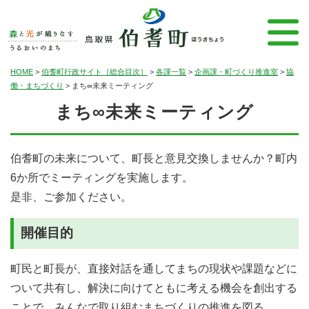
HOME
>
伯耆町行政サイト［総合目次］
>
各課一覧
>
企画課・町づくり推進室
>
協
働・まちづくり
>
まち∞未来ミーティング
まち∞未来ミーティング
伯耆町の未来について、町長と意見交換しませんか？町内
6か所でミーティングを実施します。
是非、ご参加ください。
開催目的
町民と町長が、直接対話を通してまちの現状や課題などに
ついて共有し、解決に向けてともに考える機会を創出する
ことで、みんなで取り組むまちづくりの推進を図る。