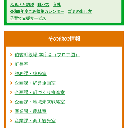
ふるさと納税
町バス
入札
令和8年度ごみ収集カレンダー
ゴミの出し方
子育て支援サービス
その他の情報
伯耆町役場 本庁舎（フロア図）
町長室
総務課・総務室
企画課・経営企画室
企画課・町づくり推進室
企画課・地域未来戦略室
産業課・農林室
産業課・商工観光室