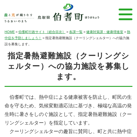
HOME
>
伯耆町行政サイト［総合目次］
>
各課一覧
>
健康対策課・健康増進室
>
熱
中症を予防しましょう！
>
指定暑熱避難施設（クーリングシェルター）への協力施
設を募集します。
指定暑熱避難施設（クーリングシ
ェルター）への協力施設を募集し
ます。
伯耆町では、熱中症による健康被害を防止し、町民の生
命を守るため、気候変動適応法に基づき、極端な高温の発
生時に暑さをしのぐ施設として、指定暑熱避難施設（クー
リングシェルター）を指定しています。
クーリングシェルターの趣旨に賛同し、町と共に熱中症