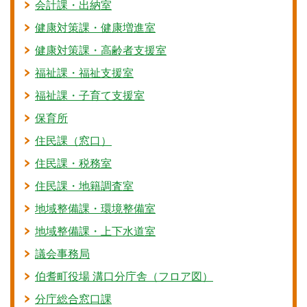
会計課・出納室
健康対策課・健康増進室
健康対策課・高齢者支援室
福祉課・福祉支援室
福祉課・子育て支援室
保育所
住民課（窓口）
住民課・税務室
住民課・地籍調査室
地域整備課・環境整備室
地域整備課・上下水道室
議会事務局
伯耆町役場 溝口分庁舎（フロア図）
分庁総合窓口課