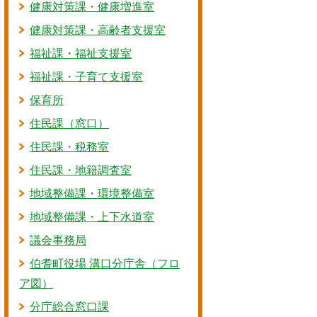
健康対策課・健康増進室
健康対策課・高齢者支援室
福祉課・福祉支援室
福祉課・子育て支援室
保育所
住民課（窓口）
住民課・税務室
住民課・地籍調査室
地域整備課・環境整備室
地域整備課・上下水道室
議会事務局
伯耆町役場 溝口分庁舎（フロ
ア図）
分庁総合窓口課