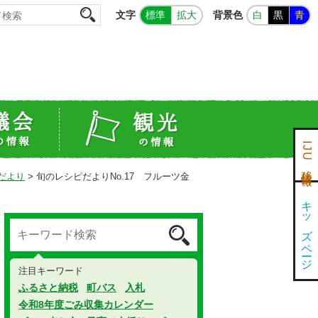
文字
背景色
標準
拡大
白
黒
青
IJU移住情報
だより
>
旬のレシピだよりNo.17 フルーツ金
キッズページ
注目キーワード
ふるさと納税
町バス
入札
令和8年度ごみ収集カレンダー