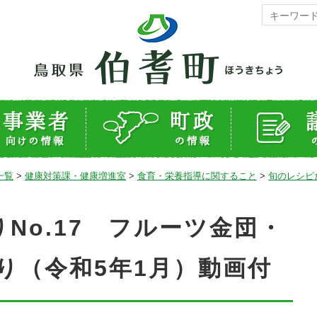
一覧
>
健康対策課・健康増進室
>
食育・栄養指導に関すること
>
旬のレシピ
No.17 フルーツ金団・
り（令和5年1月）動画付