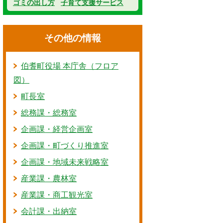
ゴミの出し方
子育て支援サービス
その他の情報
伯耆町役場 本庁舎（フロア
図）
町長室
総務課・総務室
企画課・経営企画室
企画課・町づくり推進室
企画課・地域未来戦略室
産業課・農林室
産業課・商工観光室
会計課・出納室