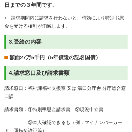
日まで
の３年間です。
• 請求期間内に請求を行わないと、時効により特別弔慰
金を受ける権利が消滅します。
3.受給の内容
額面27万5千円（5年償還の記名国債）
4.請求窓口及び請求書類
請求窓口：福祉課福祉支援室 又は 溝口分庁舎 分庁総合窓
口課
請求書類：①特別弔慰金請求書 ②現況申立書
③本人確認できるも（例：マイナンバーカー
ド、運転免許証等）