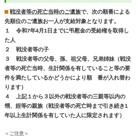
戦没者等の死亡当時のご遺族
で、
次の順番による
先順位のご遺族お一人が支給対象となります。
１ 令和7年4月1日までに弔慰金の受給権を取得し
た人
２ 戦没者等の子
３ 戦没者等の父母、孫、祖父母、兄弟姉妹（戦没
者等の死亡当時、生計関係を有していること等の要
件を満たしているかどうかにより順 番が入れ替わ
ります）
４ 上記１から３以外の戦没者等の三親等以内の
甥、姪等の親族（戦没者等の死亡時まで引き続き1
年以上生計関係を有していた人に限定されます）
＜ご注意＞