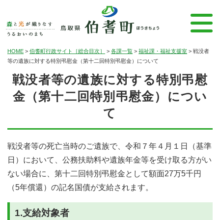
HOME
>
伯耆町行政サイト［総合目次］
>
各課一覧
>
福祉課・福祉支援室
>
戦没者
等の遺族に対する特別弔慰金（第十二回特別弔慰金）について
戦没者等の遺族に対する特別弔慰
金（第十二回特別弔慰金）につい
て
戦没者等の死亡当時のご遺族で、令和７年４月１日（基準
日）において、公務扶助料や遺族年金等を受け取る方がい
ない場合に、第十二回特別弔慰金として額面27万5千円
（5年償還）の記名国債が支給されます。
1.支給対象者