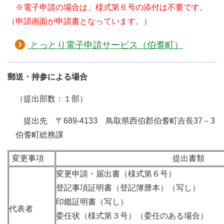
※電子申請の場合は、様式第６号の添付は不要です。
（申請画面が申請書となっています。）
とっとり電子申請サービス（伯耆町）
郵送・持参による場合
（提出部数：１部）
提出先 〒689-4133 鳥取県西伯郡伯耆町吉長37－3
伯耆町総務課
変更事項
提出書類
変更申請・届出書（様式第６号）
登記事項証明書（登記簿謄本）（写し）
印鑑証明書（写し）
代表者
委任状（様式第３号）（委任のある場合）