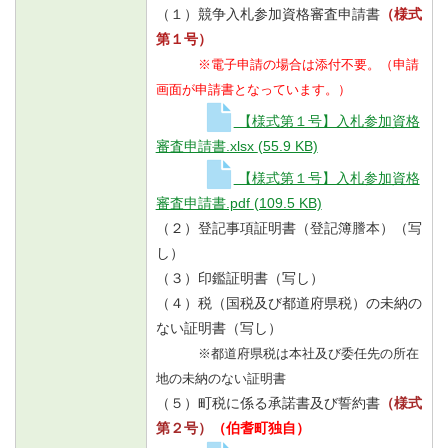
（１）競争入札参加資格審査申請書
（様式
第１号）
※電子申請の場合は添付不要。（申請
画面が申請書となっています。）
【様式第１号】入札参加資格
審査申請書.xlsx
(55.9 KB)
【様式第１号】入札参加資格
審査申請書.pdf
(109.5 KB)
（２）登記事項証明書（登記簿謄本）（写
し）
（３）印鑑証明書（写し）
（４）税（国税及び都道府県税）の未納の
ない証明書（写し）
※都道府県税は本社及び委任先の所在
地の未納のない証明書
（５）町税に係る承諾書及び誓約書
（様式
第２号）
（伯耆町独自）