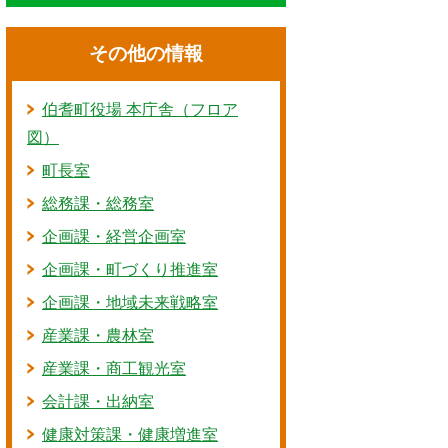
その他の情報
伯耆町役場 本庁舎（フロア
図）
町長室
総務課・総務室
企画課・経営企画室
企画課・町づくり推進室
企画課・地域未来戦略室
産業課・農林室
産業課・商工観光室
会計課・出納室
健康対策課・健康増進室