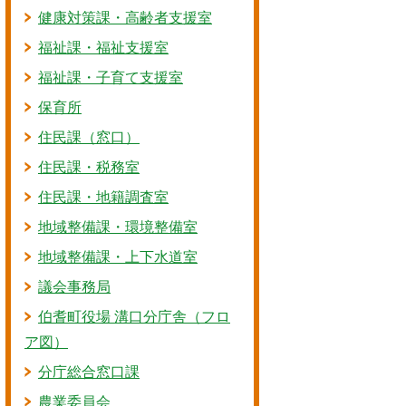
健康対策課・高齢者支援室
福祉課・福祉支援室
福祉課・子育て支援室
保育所
住民課（窓口）
住民課・税務室
住民課・地籍調査室
地域整備課・環境整備室
地域整備課・上下水道室
議会事務局
伯耆町役場 溝口分庁舎（フロ
ア図）
分庁総合窓口課
農業委員会