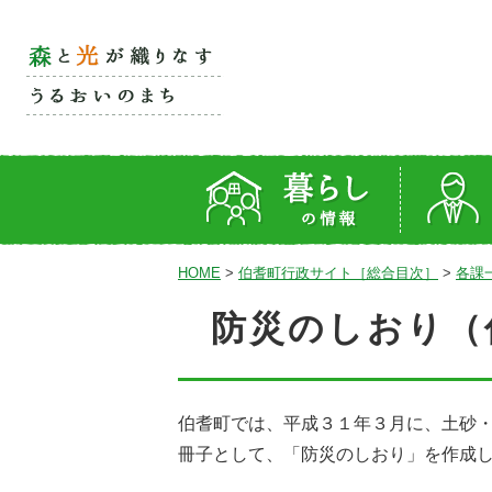
HOME
>
伯耆町行政サイト［総合目次］
>
各課
防災のしおり（
伯耆町では、平成３１年３月に、土砂
冊子として、「防災のしおり」を作成