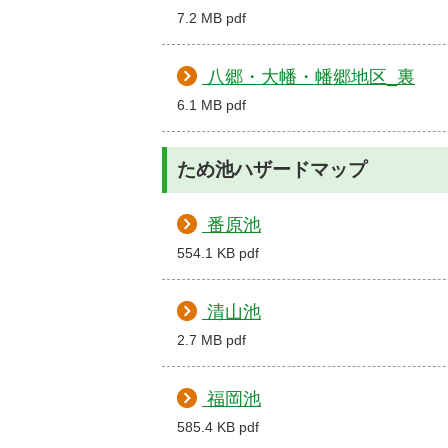
7.2 MB pdf
八郷・大幡・幡郷地区_裏
6.1 MB pdf
ため池ハザードマップ
番原池
554.1 KB pdf
清山池
2.7 MB pdf
福岡池
585.4 KB pdf