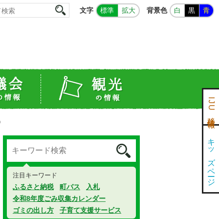
文字
背景色
標準
拡大
白
黒
青
IJU移住情報
）
キッズページ
注目キーワード
ふるさと納税
町バス
入札
令和8年度ごみ収集カレンダー
ゴミの出し方
子育て支援サービス