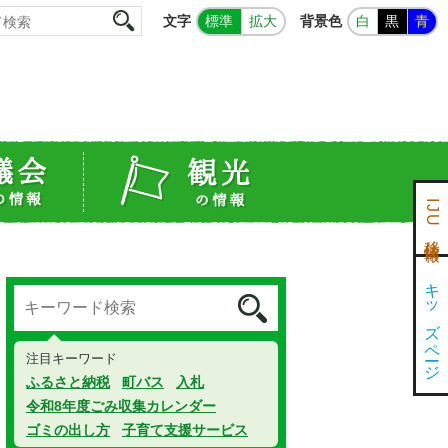
文字
背景色
標準
拡大
白
黒
青
IJU移住情報
キッズページ
注目キーワード
ふるさと納税
町バス
入札
令和8年度ごみ収集カレンダー
ゴミの出し方
子育て支援サービス