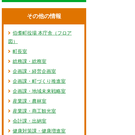
その他の情報
伯耆町役場 本庁舎（フロア
図）
町長室
総務課・総務室
企画課・経営企画室
企画課・町づくり推進室
企画課・地域未来戦略室
産業課・農林室
産業課・商工観光室
会計課・出納室
健康対策課・健康増進室