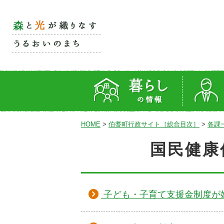
HOME
>
伯耆町行政サイト［総合目次］
>
各課
国民健康
子ども・子育て支援金制度が