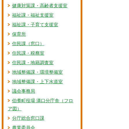
健康対策課・高齢者支援室
福祉課・福祉支援室
福祉課・子育て支援室
保育所
住民課（窓口）
住民課・税務室
住民課・地籍調査室
地域整備課・環境整備室
地域整備課・上下水道室
議会事務局
伯耆町役場 溝口分庁舎（フロ
ア図）
分庁総合窓口課
農業委員会